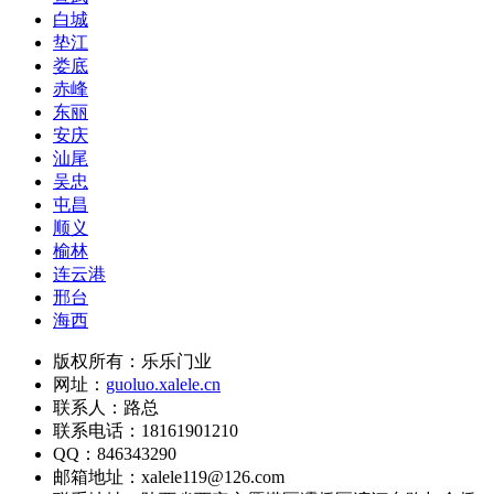
白城
垫江
娄底
赤峰
东丽
安庆
汕尾
吴忠
屯昌
顺义
榆林
连云港
邢台
海西
版权所有：乐乐门业
网址：
guoluo.xalele.cn
联系人：路总
联系电话：18161901210
QQ：846343290
邮箱地址：xalele119@126.com