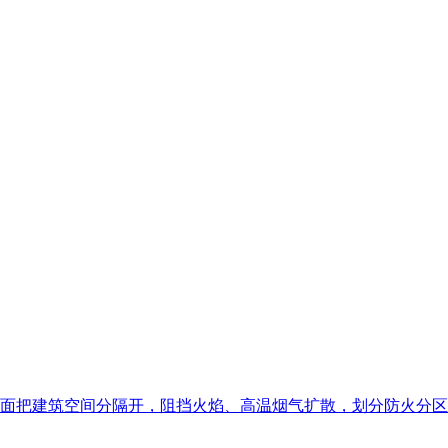
面把建筑空间分隔开，阻挡火焰、高温烟气扩散，划分防火分区