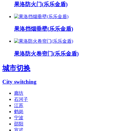
果洛防火门(乐乐金盾)
果洛挡烟垂壁(乐乐金盾)
果洛防火卷帘门(乐乐金盾)
城市切换
City switching
廊坊
石河子
江苏
鹤岗
宁波
邵阳
宣武