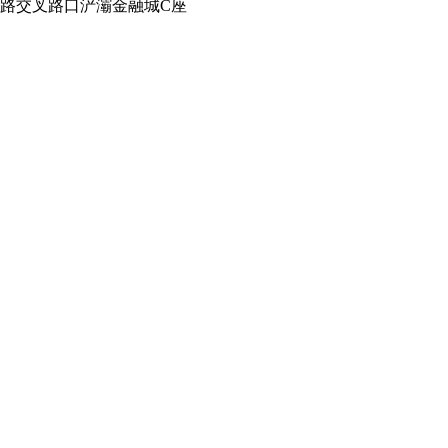
路交叉路口浐灞金融城C座